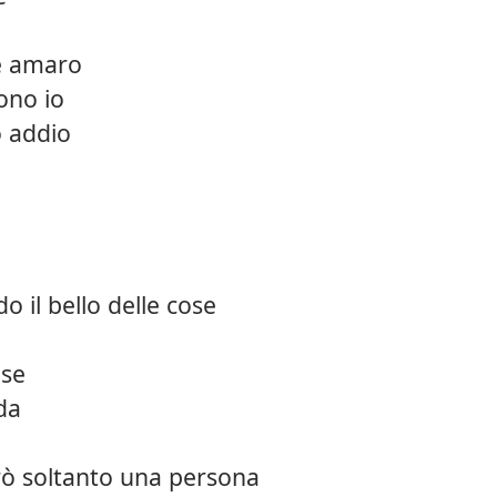
e amaro
ono io
 addio
 il bello delle cose
ose
da
arò soltanto una persona