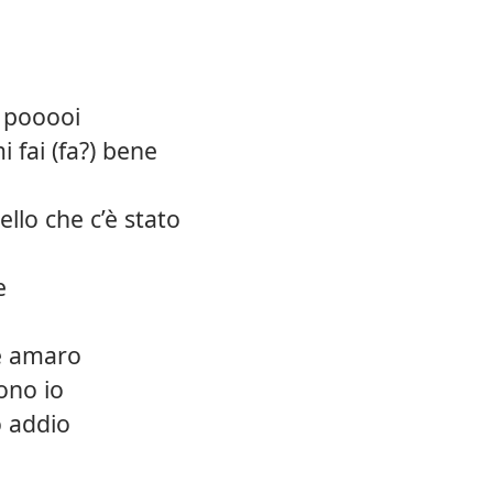
è pooooi
 fai (fa?) bene
ello che c’è stato
e
e amaro
ono io
 addio