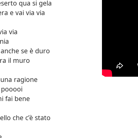
serto qua si gela
ra e vai via via
via via
nia
 anche se è duro
ra il muro
 una ragione
è pooooi
i fai bene
ello che c’è stato
e