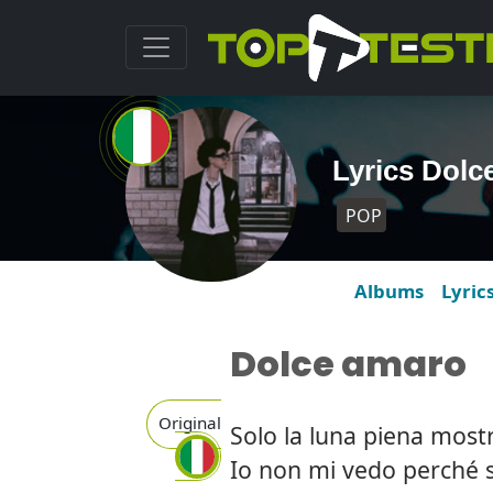
Lyrics Dolc
POP
Albums
Lyric
Dolce amaro
Original
Solo la luna piena most
Io non mi vedo perché s