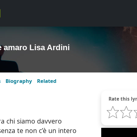
e amaro Lisa Ardini
s
Biography
Related
Rate this lyr
ra chi siamo davvero
enza te non c’è un intero