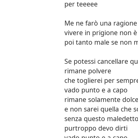
per teeeee
Me ne farò una ragione
vivere in prigione non 
poi tanto male se non mi
Se potessi cancellare qu
rimane polvere
che toglierei per sempr
vado punto e a capo
rimane solamente dolc
e non sarei quella che s
senza questo maledetto
purtroppo devo dirti
vado punto e a capo