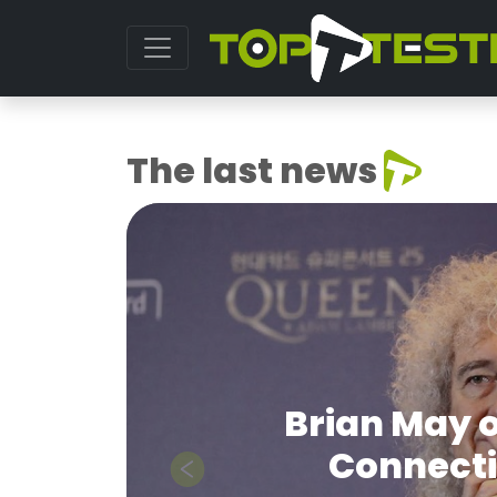
The last news
Brian May o
Connecti
Previous