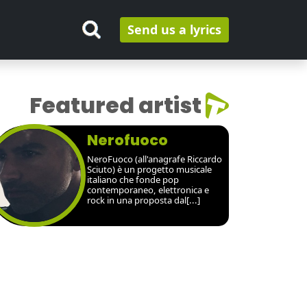
Send us a lyrics
Featured artist
Nerofuoco
NeroFuoco (all'anagrafe Riccardo
Sciuto) è un progetto musicale
italiano che fonde pop
contemporaneo, elettronica e
rock in una proposta dal[...]