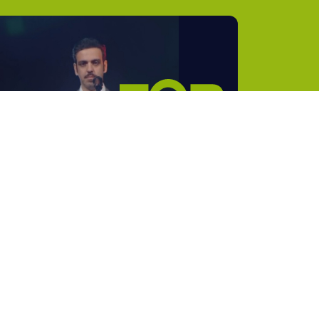
Artists
ack !
11°
Hawkeye
12°
Ted Ito