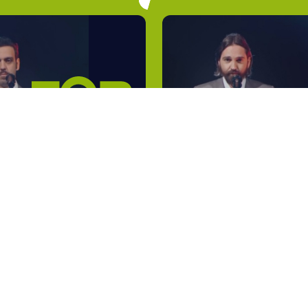
Lyrics
Ligabue
1°
Attack ! Att
Così come sei
Niro
2°
De Lux
Héritiers