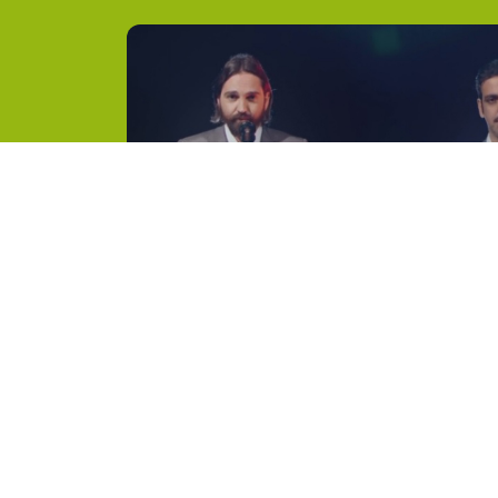
1°
Shiva
11°
Il diavolo chiama
2°
Cypress Hill
12°
Band of gypsies