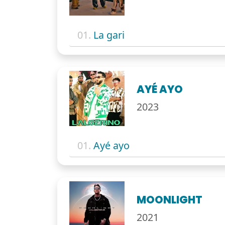
01.
La gari
AYÉ AYO
2023
01.
Ayé ayo
MOONLIGHT
2021