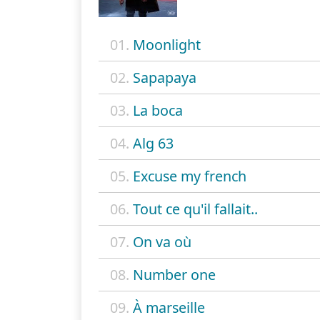
01.
Moonlight
02.
Sapapaya
03.
La boca
04.
Alg 63
05.
Excuse my french
06.
Tout ce qu'il fallait..
07.
On va où
08.
Number one
09.
À marseille