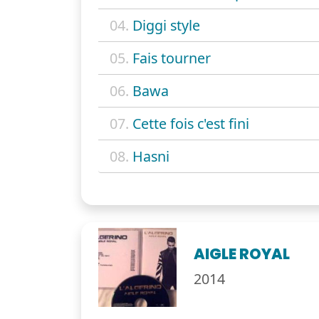
04.
Diggi style
05.
Fais tourner
06.
Bawa
07.
Cette fois c'est fini
08.
Hasni
AIGLE ROYAL
2014