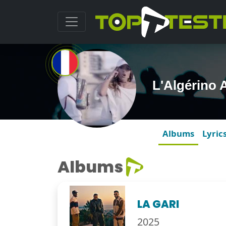
L'Algérino
Albums
Lyric
Albums
LA GARI
2025