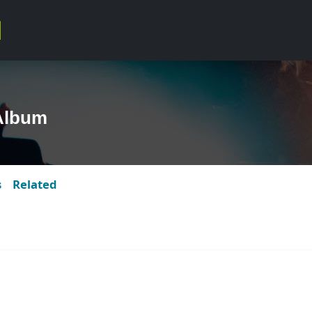
 Album
s
Related