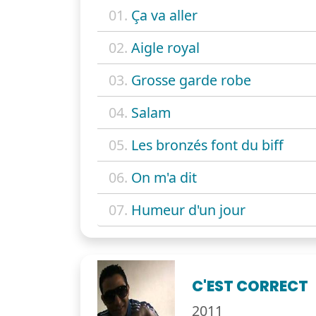
01.
Ça va aller
02.
Aigle royal
03.
Grosse garde robe
04.
Salam
05.
Les bronzés font du biff
06.
On m'a dit
07.
Humeur d'un jour
C'EST CORRECT
2011