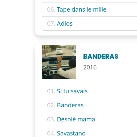
06.
Tape dans le mille
07.
Adios
BANDERAS
2016
01.
Si tu savais
02.
Banderas
03.
Désolé mama
04.
Savastano