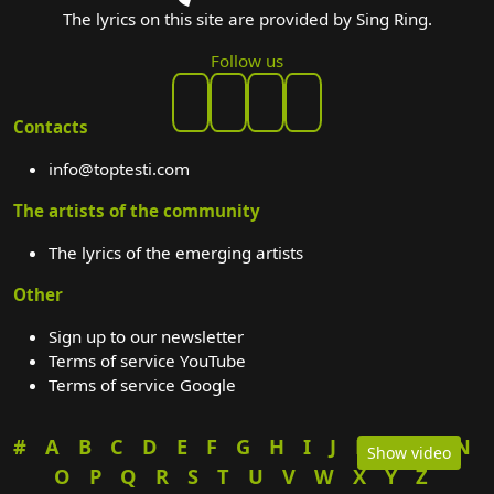
The lyrics on this site are provided by Sing Ring.
Follow us
Contacts
info@toptesti.com
The artists of the community
The lyrics of the emerging artists
Other
Sign up to our newsletter
Terms of service YouTube
Terms of service Google
#
A
B
C
D
E
F
G
H
I
J
K
L
M
N
Show video
O
P
Q
R
S
T
U
V
W
X
Y
Z