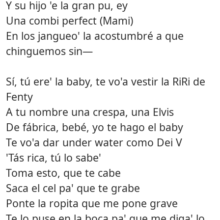
Y su hijo 'e la gran pu, ey
Una combi perfect (Mami)
En los jangueo' la acostumbré a que
chinguemos sin—
Sí, tú ere' la baby, te vo'a vestir la RiRi de
Fenty
A tu nombre una crespa, una Elvis
De fábrica, bebé, yo te hago el baby
Te vo'a dar under water como Dei V
'Tás rica, tú lo sabe'
Toma esto, que te cabe
Saca el cel pa' que te grabe
Ponte la ropita que me pone grave
Te lo puse en la boca pa' que me diga' lo