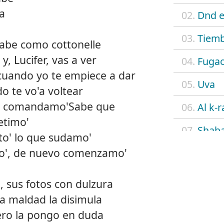
ta
02.
Dnd e
03.
Tiemb
 sabe como cottonelle
y, Lucifer, vas a ver
04.
Fuga
cuando yo te empiece a dar
05.
Uva
ido te vo'a voltear
re comandamo'Sabe que
06.
Al k-r
etimo'
07.
Shab
to' lo que sudamo'
o', de nuevo comenzamo'
08.
Flow
09.
4 eve
, sus fotos con dulzura
la maldad la disimula
10.
N.A.
ero la pongo en duda
11.
Cielo