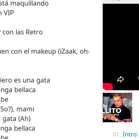
está maquillando
n VIP
y con las Retro
inen con el makeup (iZaak, oh-
iero es una gata
nga bellaca
ube
(So?), mami
 gata (Ah)
nga bellaca
01.
Intro 
ube