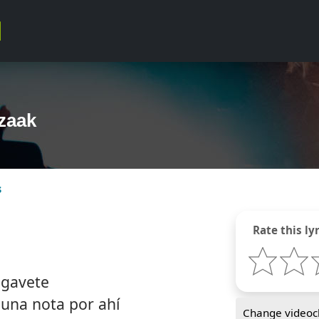
Izaak
s
Rate this lyr
 gavete
 una nota por ahí
Change videocl