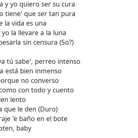
 y yo quiero ser su cura
12.
Canto
o tiene' que ser tan pura
e la vida es una
13.
Mejor
o la llevare a la luna
14.
Goal
esarla sin censura (So?)
15.
Bby b
 ya tú sabe', perreo intenso
16.
Bonni
ya está bien inmenso
 porque no converso
e como con todo y cuento
ien lento
a que le den (Duro)
aje 'e baño en el bote
zoten, baby