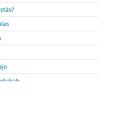
stás?
las
o
ajo
adubab
r
 platónico