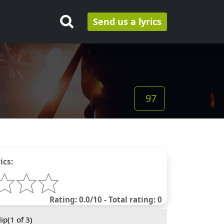
Send us a lyrics
97
ics:
Rating: 0.0/10 - Total rating: 0
ip(
1
of 3)