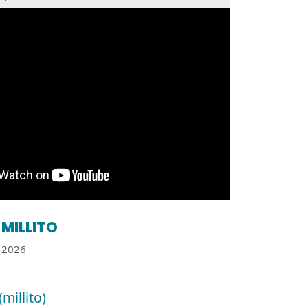
MILLITO
2026
(millito)