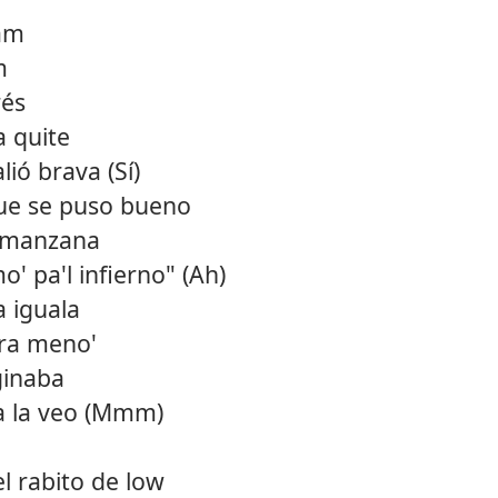
am
m
rés
a quite
lió brava (Sí)
ue se puso bueno
 manzana
' pa'l infierno" (Ah)
 iguala
ara meno'
ginaba
ta la veo (Mmm)
l rabito de low