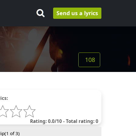
Send us a lyrics
108
ics:
Rating: 0.0/10 - Total rating: 0
ip(
1
of 3)