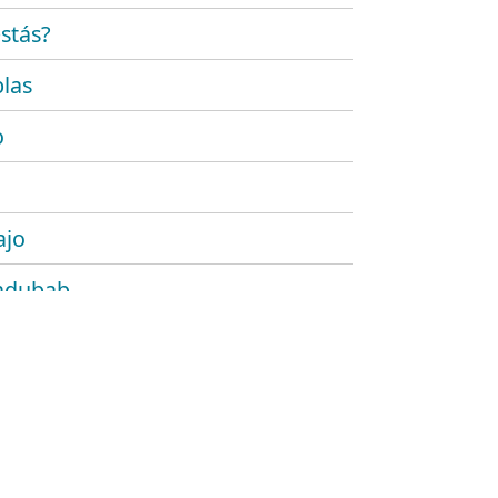
stás?
las
o
ajo
adubab
r
 platónico