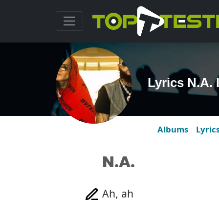
Lyrics N.A. 
Albums
Lyric
N.A.
Ah, ah