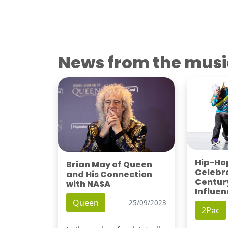
News from the musi
Hip-Hop
Brian May of Queen
Celebra
and His Connection
Century
with NASA
Influen
Queen
25/09/2023
2Pac