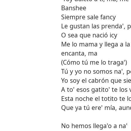
Banshee
Siempre sale fancy
Le gustan las prenda', 
O sea que nació icy
Me lo mama y llega a l
encanta, ma
(Cómo tú me lo traga')
Tú y yo no somos na', pe
Yo soy el cabrón que si
A to' esos gatito' te los
Esta noche el totito te l
Que ya tú ere' mía, aun
No hemos llega'o a na'