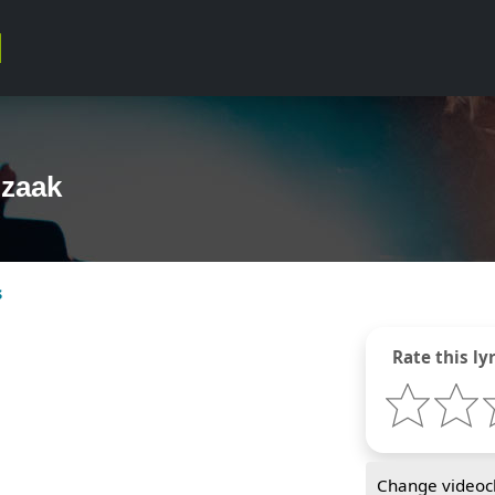
Izaak
s
Rate this lyr
Change videocl