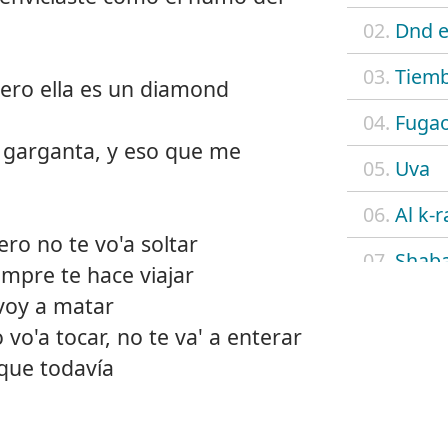
02.
Dnd e
03.
Tiemb
pero ella es un diamond
04.
Fuga
a garganta, y eso que me
05.
Uva
06.
Al k-r
ro no te vo'a soltar
07.
Shab
empre te hace viajar
 voy a matar
08.
Flow
o vo'a tocar, no te va' a enterar
09.
4 eve
que todavía
10.
N.A.
11.
Cielo