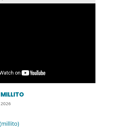
MILLITO
2026
(millito)