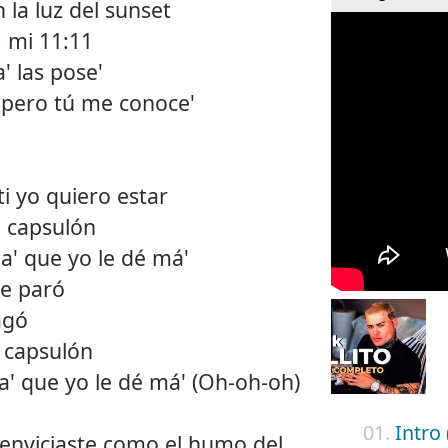
 la luz del sunset
, mi 11:11
' las pose'
 pero tú me conoce'
i yo quiero estar
l capsulón
a' que yo le dé má'
me paró
agó
 capsulón
' que yo le dé má' (Oh-oh-oh)
01.
Intro 
e enviciaste como el humo del