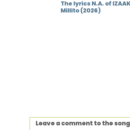
The lyrics N.A. of IZAA
Millito (2026)
Leave a comment to the song