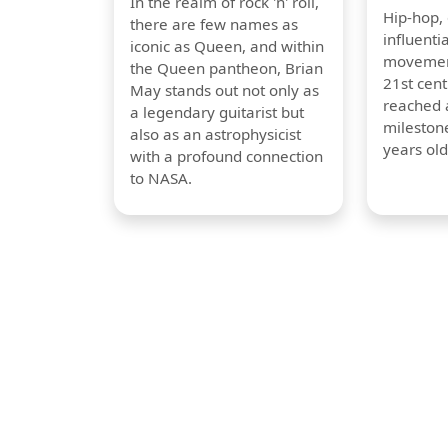
In the realm of rock 'n' roll,
Hip-hop,
there are few names as
influentia
iconic as Queen, and within
movement
the Queen pantheon, Brian
21st cent
May stands out not only as
reached a
a legendary guitarist but
milestone
also as an astrophysicist
years old
with a profound connection
to NASA.