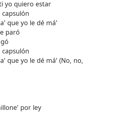
i yo quiero estar
12.
Canto
l capsulón
a' que yo le dé má'
13.
Mejor
me paró
14.
Goal
agó
l capsulón
15.
Bby b
' que yo le dé má' (No, no,
16.
Bonni
illone' por ley