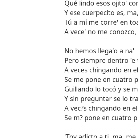
Qué lindo esos ojito' con
Y ese cuerpecito es, ma
Tú a mí me corre' en toa
A vece' no me conozco,
No hemos llega'o a na'
Pero siempre dentro 'e t
A veces chingando en e
Se me pone en cuatro p
Guillando lo tocó y se 
Y sin preguntar se lo tr
A vec?s chingando en el
Se m? pone en cuatro pa
'Toy adicto a ti, ma, m